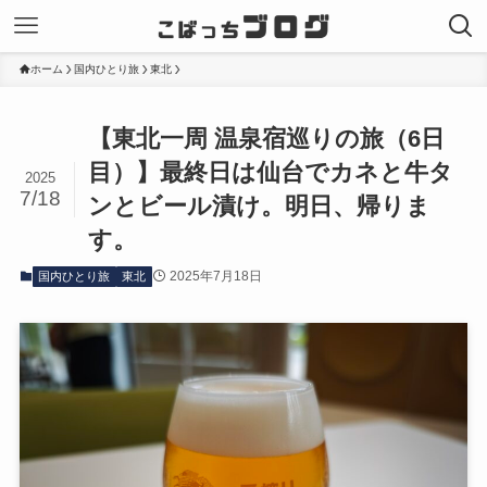
ホーム
国内ひとり旅
東北
【東北一周 温泉宿巡りの旅（6日
目）】最終日は仙台でカネと牛タ
2025
7/18
ンとビール漬け。明日、帰りま
す。
2025年7月18日
国内ひとり旅
東北