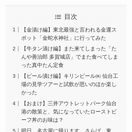
目次
【金漬け編】東北最強と言われる金運ス
ポット「金蛇水神社」に行ってみた
【牛タン漬け編】また来てしまった「た
んや善治郎 多賀城店」でまた食べてしま
った真中たん定食
【ビール漬け編】キリンビール㈱ 仙台工
場の見学ツアーと試飲が思いのほか楽し
かった
【おまけ】三井アウトレットパーク仙台
港の散策と、気になっていたローストビ
ーフ丼のお味は？
明日、名古屋に帰ります。さらば、東