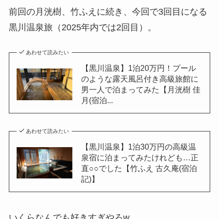
前回の月洸樹、竹ふえに続き、今回で3回目になる
黒川温泉旅（2025年内では2回目）。
あわせて読みたい
【黒川温泉】1泊20万円！プール
のような露天風呂付き高級旅館に
男一人で泊まってみた【月洸樹 佳
月(宿泊...
あわせて読みたい
【黒川温泉】1泊30万円の高級温
泉宿に泊まってみたけれども…正
直○○でした【竹ふえ 古久庵(宿泊
記)】
いくらなんでも好きすぎやろw