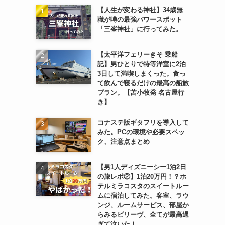
【人生が変わる神社】34歳無
職が噂の最強パワースポット
「三峯神社」に行ってみた。
【太平洋フェリーきそ 乗船
記】男ひとりで特等洋室に2泊
3日して満喫しまくった。食っ
て飲んで寝るだけの最高の船旅
プラン。【苫小牧発 名古屋行
き】
コナステ版ギタフリを導入して
みた。PCの環境や必要スペッ
ク、注意点まとめ
【男1人ディズニーシー1泊2日
の旅レポ②】1泊20万円！？ホ
テルミラコスタのスイートルー
ムに宿泊してみた。客室、ラウ
ンジ、ルームサービス、部屋か
らみるビリーヴ、全てが最高過
ぎて泣いた！