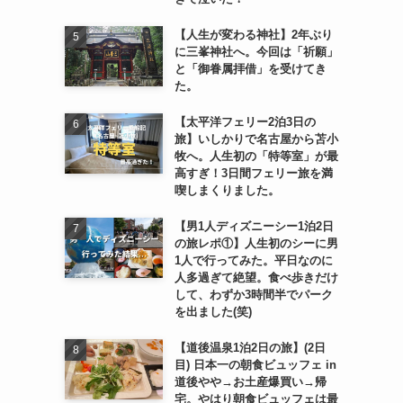
【人生が変わる神社】2年ぶり
に三峯神社へ。今回は「祈願」
と「御眷属拝借」を受けてき
た。
【太平洋フェリー2泊3日の
旅】いしかりで名古屋から苫小
牧へ。人生初の「特等室」が最
高すぎ！3日間フェリー旅を満
喫しまくりました。
【男1人ディズニーシー1泊2日
の旅レポ①】人生初のシーに男
1人で行ってみた。平日なのに
人多過ぎて絶望。食べ歩きだけ
して、わずか3時間半でパーク
を出ました(笑)
【道後温泉1泊2日の旅】(2日
目) 日本一の朝食ビュッフェ in
道後やや→お土産爆買い→帰
宅。やはり朝食ビュッフェは最