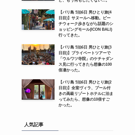
ど、もう何もしたくない…。
【バリ島 5泊6日 男ひとり旅(4
日目)】サヌールへ移動。ビー
チウォーク歩きながら話題のシ
ョッピングモール(ICON BALI)
行ってきた。
【バリ島 5泊6日 男ひとり旅(3
日目)】プライベートツアーで
「ウルワツ寺院」のケチャダン
ス見に行ってきたら想像の100
倍凄かった。
【バリ島 5泊6日 男ひとり旅(2
日目)】全室ヴィラ、プール付
きの高級リゾートホテルに泊ま
ってみたら、想像の10倍すご
かった。
人気記事