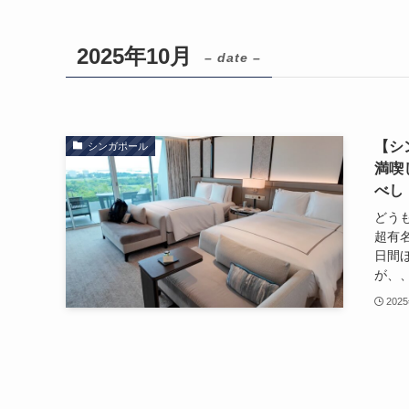
2025年10月
– date –
【シ
シンガポール
満喫
べし
どう
超有
日間
が、、
202