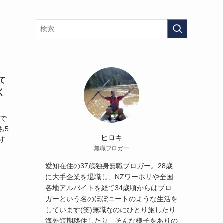
て
く
ルで
も5
ヒロキ
す
無職ブロガー
愛知在住の37歳独身無職ブロガー。28歳
に大手企業を退職し、NZワーホリや全国
各地アルバイトを経て34歳頃からはブロ
ガーという名のほぼニートのような生活を
しています(笑)無職なのにひとり旅したり
海外短期移住したり、そんな様子をありの