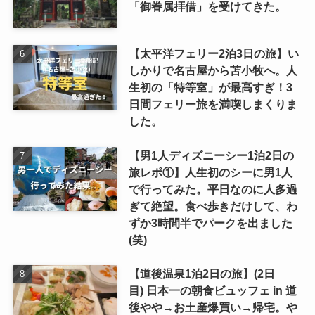
「御眷属拝借」を受けてきた。
【太平洋フェリー2泊3日の旅】い
しかりで名古屋から苫小牧へ。人
生初の「特等室」が最高すぎ！3
日間フェリー旅を満喫しまくりま
した。
【男1人ディズニーシー1泊2日の
旅レポ①】人生初のシーに男1人
で行ってみた。平日なのに人多過
ぎて絶望。食べ歩きだけして、わ
ずか3時間半でパークを出ました
(笑)
【道後温泉1泊2日の旅】(2日
目) 日本一の朝食ビュッフェ in 道
後やや→お土産爆買い→帰宅。や