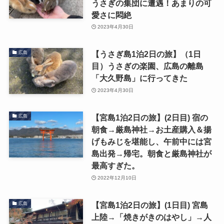
うさぎの集団に遭遇！あまりの可
愛さに悶絶
2023年4月30日
【うさぎ島1泊2日の旅】（1日
広島
目）うさぎの楽園、広島の離島
「大久野島」に行ってきた
2023年4月30日
【宮島1泊2日の旅】(2日目) 宿の
広島
朝食→厳島神社→お土産購入＆揚
げもみじを堪能し、午前中には宮
島出発→帰宅。朝食と厳島神社が
最高すぎた。
2022年12月10日
【宮島1泊2日の旅】(1日目) 宮島
広島
上陸→「焼きがきのはやし」→人