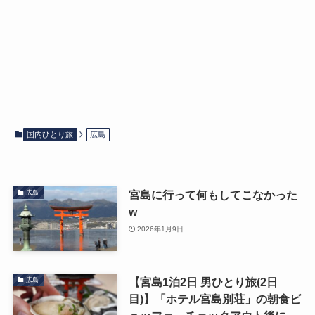
国内ひとり旅
広島
宮島に行って何もしてこなかった
広島
w
2026年1月9日
【宮島1泊2日 男ひとり旅(2日
広島
目)】「ホテル宮島別荘」の朝食ビ