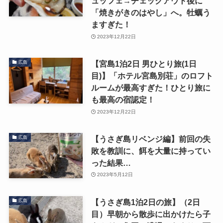
ュッフェ→チェックアウト後に
「焼きがきのはやし」へ。牡蠣う
ますぎた！
2023年12月22日
【宮島1泊2日 男ひとり旅(1日
広島
目)】「ホテル宮島別荘」のロフト
ルームが最高すぎた！ひとり旅に
も最高の宿認定！
2023年12月22日
【うさぎ島リベンジ編】前回の失
広島
敗を教訓に、餌を大量に持ってい
った結果…
2023年5月12日
【うさぎ島1泊2日の旅】（2日
広島
目）早朝から散歩に出かけたら子