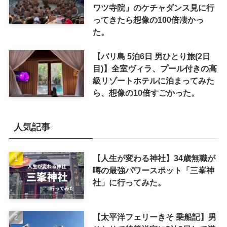
ワツ寺院」のケチャダンス見に行
ってきたら想像の100倍凄かっ
た。
【バリ島 5泊6日 男ひとり旅(2日
目)】全室ヴィラ、プール付きの高
級リゾートホテルに泊まってみた
ら、想像の10倍すごかった。
人気記事
【人生が変わる神社】34歳無職が
噂の最強パワースポット「三峯神
社」に行ってみた。
【太平洋フェリーきそ 乗船記】男