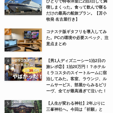
ひとりで特等洋室に2泊3日して満
喫しまくった。食って飲んで寝る
だけの最高の船旅プラン。【苫小
牧発 名古屋行き】
コナステ版ギタフリを導入してみ
た。PCの環境や必要スペック、注
意点まとめ
【男1人ディズニーシー1泊2日の
旅レポ②】1泊20万円！？ホテル
ミラコスタのスイートルームに宿
泊してみた。客室、ラウンジ、ル
ームサービス、部屋からみるビリ
ーヴ、全てが最高過ぎて泣いた！
【人生が変わる神社】2年ぶりに
三峯神社へ。今回は「祈願」と