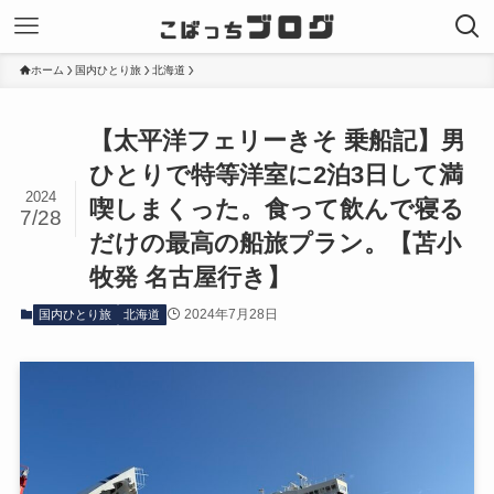
ホーム
国内ひとり旅
北海道
【太平洋フェリーきそ 乗船記】男
ひとりで特等洋室に2泊3日して満
2024
喫しまくった。食って飲んで寝る
7/28
だけの最高の船旅プラン。【苫小
牧発 名古屋行き】
2024年7月28日
国内ひとり旅
北海道