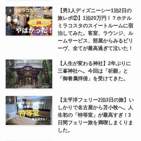
【男1人ディズニーシー1泊2日の
旅レポ②】1泊20万円！？ホテル
ミラコスタのスイートルームに宿
泊してみた。客室、ラウンジ、ル
ームサービス、部屋からみるビリ
ーヴ、全てが最高過ぎて泣いた！
【人生が変わる神社】2年ぶりに
三峯神社へ。今回は「祈願」と
「御眷属拝借」を受けてきた。
【太平洋フェリー2泊3日の旅】い
しかりで名古屋から苫小牧へ。人
生初の「特等室」が最高すぎ！3
日間フェリー旅を満喫しまくりま
した。