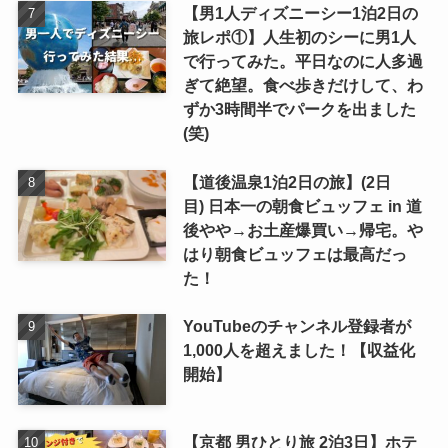
【男1人ディズニーシー1泊2日の
旅レポ①】人生初のシーに男1人
で行ってみた。平日なのに人多過
ぎて絶望。食べ歩きだけして、わ
ずか3時間半でパークを出ました
(笑)
【道後温泉1泊2日の旅】(2日
目) 日本一の朝食ビュッフェ in 道
後やや→お土産爆買い→帰宅。や
はり朝食ビュッフェは最高だっ
た！
YouTubeのチャンネル登録者が
1,000人を超えました！【収益化
開始】
【京都 男ひとり旅 2泊3日】ホテ