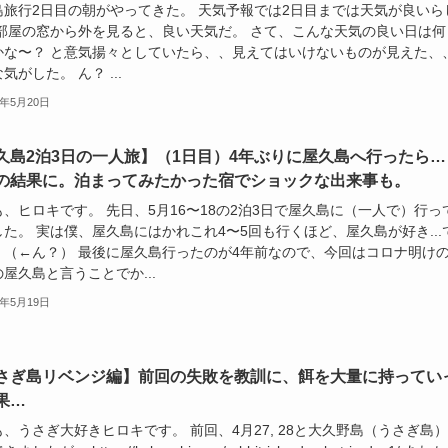
島旅行2日目の朝がやってきた。 天気予報では2日目までは天気が良いら
 部屋の窓から外を見ると、良い天気だ。 さて、こんな天気の良い日は何
かな〜？ と意気揚々としていたら、、見えてはいけないものが見えた、
気がした。 ん？ ...
3年5月20日
久島2泊3日の一人旅】（1日目）4年ぶりに屋久島へ行ったら…
の結果に。泊まってみたかった宿でショックな出来事も。
、ヒロキです。 先日、5月16〜18の2泊3日で屋久島に（一人で）行っ
た。 実は僕、屋久島にはかれこれ4〜5回も行くほど、屋久島が好き...
。（←ん？） 最後に屋久島行ったのが4年前なので、今回はコロナ明け
屋久島と言うことでか...
3年5月19日
さぎ島リベンジ編】前回の失敗を教訓に、餌を大量に持ってい
果…
、うさぎ大好きヒロキです。 前回、4月27, 28と大久野島（うさぎ島