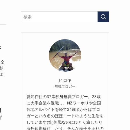
た
は全
朝
は
ヒロキ
無職ブロガー
愛知在住の37歳独身無職ブロガー。28歳
に大手企業を退職し、NZワーホリや全国
各地アルバイトを経て34歳頃からはブロ
思
ガーという名のほぼニートのような生活を
イ
しています(笑)無職なのにひとり旅したり
海外短期移住したり、そんな様子をありの