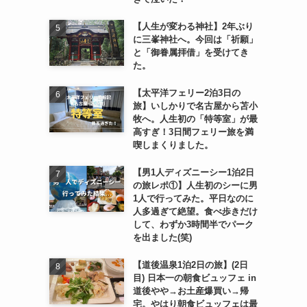
【人生が変わる神社】2年ぶり
に三峯神社へ。今回は「祈願」
と「御眷属拝借」を受けてき
た。
【太平洋フェリー2泊3日の
旅】いしかりで名古屋から苫小
牧へ。人生初の「特等室」が最
高すぎ！3日間フェリー旅を満
喫しまくりました。
【男1人ディズニーシー1泊2日
の旅レポ①】人生初のシーに男
1人で行ってみた。平日なのに
人多過ぎて絶望。食べ歩きだけ
して、わずか3時間半でパーク
を出ました(笑)
【道後温泉1泊2日の旅】(2日
目) 日本一の朝食ビュッフェ in
道後やや→お土産爆買い→帰
宅。やはり朝食ビュッフェは最