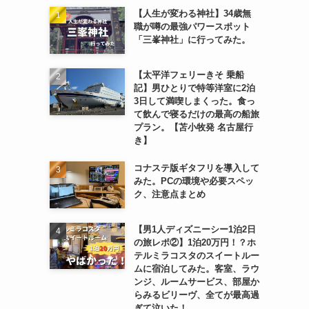
【人生が変わる神社】34歳無
職が噂の最強パワースポット
「三峯神社」に行ってみた。
【太平洋フェリーきそ 乗船
記】男ひとりで特等洋室に2泊
3日して満喫しまくった。食っ
て飲んで寝るだけの最高の船旅
プラン。【苫小牧発 名古屋行
き】
コナステ版ギタフリを導入して
みた。PCの環境や必要スペッ
ク、注意点まとめ
【男1人ディズニーシー1泊2日
の旅レポ②】1泊20万円！？ホ
テルミラコスタのスイートルー
ムに宿泊してみた。客室、ラウ
ンジ、ルームサービス、部屋か
らみるビリーヴ、全てが最高過
ぎて泣いた！