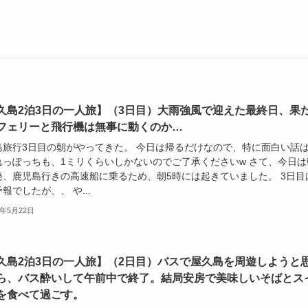
久島2泊3日の一人旅】（3日目）大雨強風で迎えた最終日、果
フェリーと飛行機は無事に動くのか…
島旅行3日目の朝がやってきた。 今日は帰るだけなので、特に面白い話
れっぽっちも、1ミリくらいしかないのでご了承くださいw さて、今日は
0発、鹿児島行きの高速船に乗るため、朝5時には起きていました。 3日目
報でしたが、、 や...
3年5月22日
久島2泊3日の一人旅】（2日目）バスで屋久島を周遊しようと
ら、バス酔いして午前中で終了。結局安房で美味しいそばとス
を食べて過ごす。