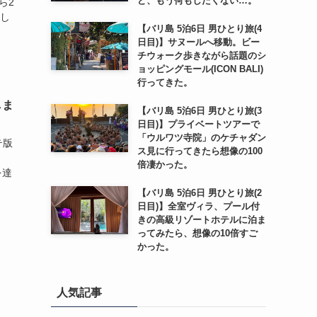
ど、もう何もしたくない…。
から2
まし
【バリ島 5泊6日 男ひとり旅(4
日目)】サヌールへ移動。ビー
チウォーク歩きながら話題のシ
ョッピングモール(ICON BALI)
行ってきた。
しま
【バリ島 5泊6日 男ひとり旅(3
日目)】プライベートツアーで
「ウルワツ寺院」のケチャダン
テ版
ス見に行ってきたら想像の100
倍凄かった。
ネを達
【バリ島 5泊6日 男ひとり旅(2
日目)】全室ヴィラ、プール付
きの高級リゾートホテルに泊ま
ってみたら、想像の10倍すご
かった。
人気記事