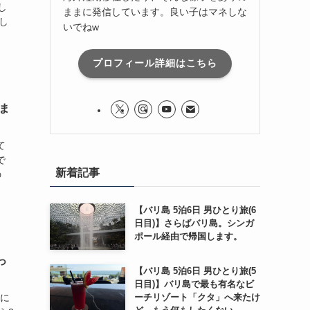
し
ままに発信しています。良い子はマネしな
し
いでねw
、
プロフィール詳細はこちら
ま
て
で
新着記事
の
【バリ島 5泊6日 男ひとり旅(6
日目)】さらばバリ島。シンガ
ポール経由で帰国します。
っ
【バリ島 5泊6日 男ひとり旅(5
日目)】バリ島で最も有名なビ
）に
ーチリゾート「クタ」へ来たけ