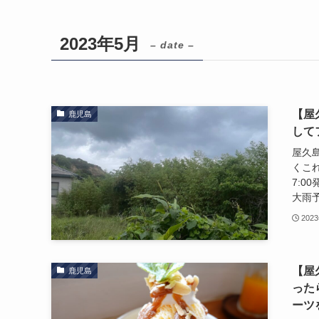
2023年5月
– date –
【屋
鹿児島
して
屋久
くこ
7:0
大雨予
202
【屋
鹿児島
った
ーツ