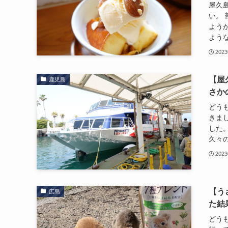
屋久
い。
よう
ような
202
【屋
鹿児島
さか
どうも
きまし
した
久々の
202
【う
広島
た結
どうも