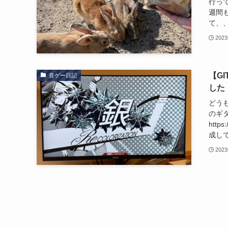
行ってきま
週間も
て、、
202
【G
音ゲー日記
した
どう
のギ
https
成して
202