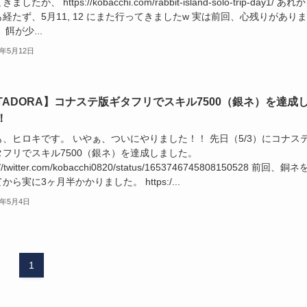
したが、 https://kobacchi.com/rabbit-island-solo-trip-day1/ あれ
経たず、5月11, 12 にまた行ってきましたw 実は前回、心残りがあり
 餌が少...
3年5月12日
ITADORA】コナステ版ギタフリでスキル7500（銀ネ）を達成
！
も、ヒロキです。 いやぁ、ついにやりました！！ 先日（5/3）にコナス
タフリでスキル7500（銀ネ）を達成しました。
://twitter.com/kobacchi0820/status/1653746745808150528 前回、銅
から実に3ヶ月半かかりました。 https:/...
3年5月4日
1