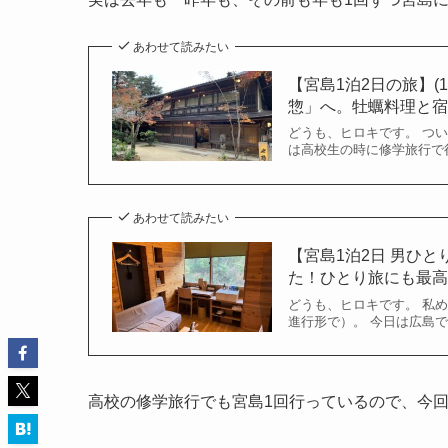
あわせて読みたい
【宮島1泊2日の旅】
惣」へ。牡蠣料理と宿が
どうも、ヒロキです。 つい
は高校生の時に修学旅行で行
あわせて読みたい
【宮島1泊2日 男ひ
た！ひとり旅にも最高の
どうも、ヒロキです。 私め、
進行形で）。 今日は広島で
高校の修学旅行でも宮島1回行っているので、今回