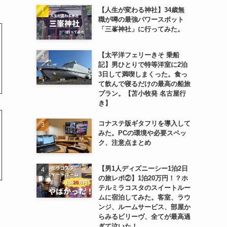
【人生が変わる神社】34歳無
職が噂の最強パワースポット
「三峯神社」に行ってみた。
【太平洋フェリーきそ 乗船
記】男ひとりで特等洋室に2泊
3日して満喫しまくった。食っ
て飲んで寝るだけの最高の船旅
プラン。【苫小牧発 名古屋行
き】
コナステ版ギタフリを導入して
みた。PCの環境や必要スペッ
ク、注意点まとめ
【男1人ディズニーシー1泊2日
の旅レポ②】1泊20万円！？ホ
テルミラコスタのスイートルー
ムに宿泊してみた。客室、ラウ
ンジ、ルームサービス、部屋か
らみるビリーヴ、全てが最高過
ぎて泣いた！