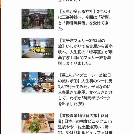
【人生が変わる神社】2年ぶり
に三峯神社へ。今回は「祈願」
と「御眷属拝借」を受けてき
た。
【太平洋フェリー2泊3日の
旅】いしかりで名古屋から苫小
牧へ。人生初の「特等室」が最
高すぎ！3日間フェリー旅を満
喫しまくりました。
【男1人ディズニーシー1泊2日
の旅レポ①】人生初のシーに男
1人で行ってみた。平日なのに
人多過ぎて絶望。食べ歩きだけ
して、わずか3時間半でパーク
を出ました(笑)
【道後温泉1泊2日の旅】(2日
目) 日本一の朝食ビュッフェ in
道後やや→お土産爆買い→帰
宅。やはり朝食ビュッフェは最