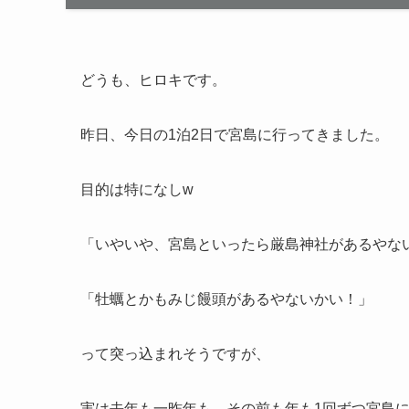
どうも、ヒロキです。
昨日、今日の1泊2日で宮島に行ってきました。
目的は特になしw
「いやいや、宮島といったら厳島神社があるやな
「牡蠣とかもみじ饅頭があるやないかい！」
って突っ込まれそうですが、
実は去年も一昨年も、その前も年も1回ずつ宮島