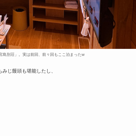
宮島別荘」。実は前回、前々回もここ泊まったw
もみじ饅頭も堪能したし、