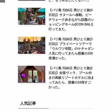
ど、もう何もしたくない…。
【バリ島 5泊6日 男ひとり旅(4
日目)】サヌールへ移動。ビー
チウォーク歩きながら話題のシ
ョッピングモール(ICON BALI)
行ってきた。
【バリ島 5泊6日 男ひとり旅(3
日目)】プライベートツアーで
「ウルワツ寺院」のケチャダン
ス見に行ってきたら想像の100
倍凄かった。
【バリ島 5泊6日 男ひとり旅(2
日目)】全室ヴィラ、プール付
きの高級リゾートホテルに泊ま
ってみたら、想像の10倍すご
かった。
人気記事