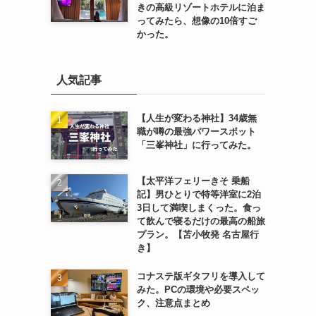
きの高級リゾートホテルに泊ま
ってみたら、想像の10倍すご
かった。
人気記事
【人生が変わる神社】34歳無
職が噂の最強パワースポット
「三峯神社」に行ってみた。
【太平洋フェリーきそ 乗船
記】男ひとりで特等洋室に2泊
3日して満喫しまくった。食っ
て飲んで寝るだけの最高の船旅
プラン。【苫小牧発 名古屋行
き】
コナステ版ギタフリを導入して
みた。PCの環境や必要スペッ
ク、注意点まとめ