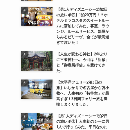
【男1人ディズニーシー1泊2日
の旅レポ②】1泊20万円！？ホ
テルミラコスタのスイートルー
ムに宿泊してみた。客室、ラウ
ンジ、ルームサービス、部屋か
らみるビリーヴ、全てが最高過
ぎて泣いた！
【人生が変わる神社】2年ぶり
に三峯神社へ。今回は「祈願」
と「御眷属拝借」を受けてき
た。
【太平洋フェリー2泊3日の
旅】いしかりで名古屋から苫小
牧へ。人生初の「特等室」が最
高すぎ！3日間フェリー旅を満
喫しまくりました。
【男1人ディズニーシー1泊2日
の旅レポ①】人生初のシーに男
1人で行ってみた。平日なのに