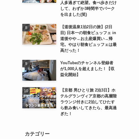
人多過ぎて絶望。食べ歩きだけ
して、わずか3時間半でパーク
を出ました(笑)
【道後温泉1泊2日の旅】(2日
目) 日本一の朝食ビュッフェ in
道後やや→お土産爆買い→帰
宅。やはり朝食ビュッフェは最
高だった！
YouTubeのチャンネル登録者
が1,000人を超えました！【収
益化開始】
【京都 男ひとり旅 2泊3日】ホ
テルグランヴィア京都の高層階
ラウンジ付きに2泊してひたす
ら飲み食いしてきたら、最高過
ぎた！
カテゴリー