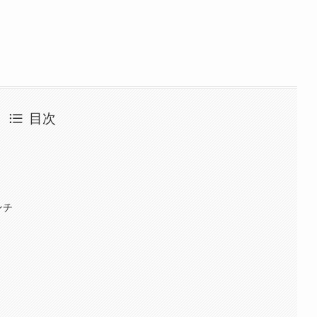
目次
ンチ
）