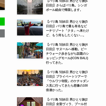
【バリ島 5泊6日 男ひとり旅(6
日目)】さらばバリ島。シンガ
ポール経由で帰国します。
【バリ島 5泊6日 男ひとり旅(5
日目)】バリ島で最も有名なビ
ーチリゾート「クタ」へ来たけ
ど、もう何もしたくない…。
【バリ島 5泊6日 男ひとり旅(4
日目)】サヌールへ移動。ビー
チウォーク歩きながら話題のシ
ョッピングモール(ICON BALI)
行ってきた。
【バリ島 5泊6日 男ひとり旅(3
日目)】プライベートツアーで
「ウルワツ寺院」のケチャダン
ス見に行ってきたら想像の100
倍凄かった。
【バリ島 5泊6日 男ひとり旅(2
日目)】全室ヴィラ、プール付