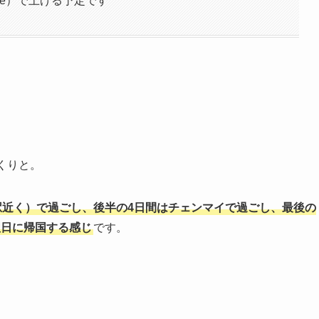
be）で上げる予定です
くりと。
駅近く）で過ごし、後半の4日間はチェンマイで過ごし、最後の
翌日に帰国する感じ
です。
、