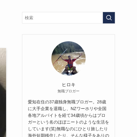
ヒロキ
無職ブロガー
愛知在住の37歳独身無職ブロガー。28歳
に大手企業を退職し、NZワーホリや全国
各地アルバイトを経て34歳頃からはブロ
ガーという名のほぼニートのような生活を
しています(笑)無職なのにひとり旅したり
海外短期移住したり、そんな様子をありの