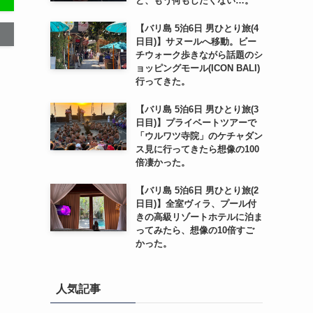
ど、もう何もしたくない…。
【バリ島 5泊6日 男ひとり旅(4
日目)】サヌールへ移動。ビー
チウォーク歩きながら話題のシ
ョッピングモール(ICON BALI)
行ってきた。
【バリ島 5泊6日 男ひとり旅(3
日目)】プライベートツアーで
「ウルワツ寺院」のケチャダン
ス見に行ってきたら想像の100
倍凄かった。
【バリ島 5泊6日 男ひとり旅(2
日目)】全室ヴィラ、プール付
きの高級リゾートホテルに泊ま
ってみたら、想像の10倍すご
かった。
人気記事