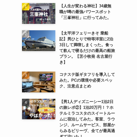
【人生が変わる神社】34歳無
職が噂の最強パワースポット
「三峯神社」に行ってみた。
【太平洋フェリーきそ 乗船
記】男ひとりで特等洋室に2泊
3日して満喫しまくった。食っ
て飲んで寝るだけの最高の船旅
プラン。【苫小牧発 名古屋行
き】
コナステ版ギタフリを導入して
みた。PCの環境や必要スペッ
ク、注意点まとめ
【男1人ディズニーシー1泊2日
の旅レポ②】1泊20万円！？ホ
テルミラコスタのスイートルー
ムに宿泊してみた。客室、ラウ
ンジ、ルームサービス、部屋か
らみるビリーヴ、全てが最高過
ぎて泣いた！