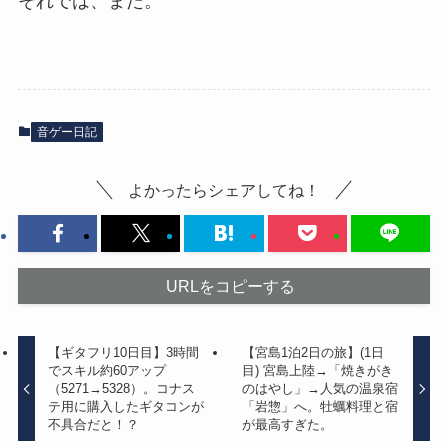
それでは、また。
音ゲー日記
よかったらシェアしてね！
URLをコピーする
【ギタフリ10日目】3時間
【宮島1泊2日の旅】(1日
でスキル約60アップ
目) 宮島上陸→「焼きがき
（5271→5328）。コナス
のはやし」→人気の温泉宿
テ用に購入したギタコンが
「岩惣」へ。牡蠣料理と宿
不具合だと！？
が最高すぎた。