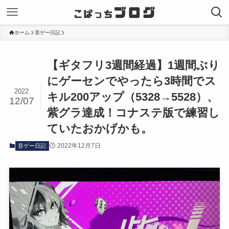
ホーム
音ゲー日記
【ギタフリ3週間経過】1週間ぶり
にゲーセンでやったら3時間でス
2022
キル200アップ（5328→5528）、
12/07
紫グラ達成！コナステ版で練習し
ていたおかげかも。
2022年12月7日
音ゲー日記