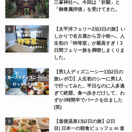
三峯神社へ。今回は「祈願」と
「御眷属拝借」を受けてきた。
【太平洋フェリー2泊3日の旅】い
しかりで名古屋から苫小牧へ。人
生初の「特等室」が最高すぎ！3
日間フェリー旅を満喫しまくりま
した。
【男1人ディズニーシー1泊2日の
旅レポ①】人生初のシーに男1人
で行ってみた。平日なのに人多過
ぎて絶望。食べ歩きだけして、わ
ずか3時間半でパークを出ました
(笑)
【道後温泉1泊2日の旅】(2日
目) 日本一の朝食ビュッフェ in 道