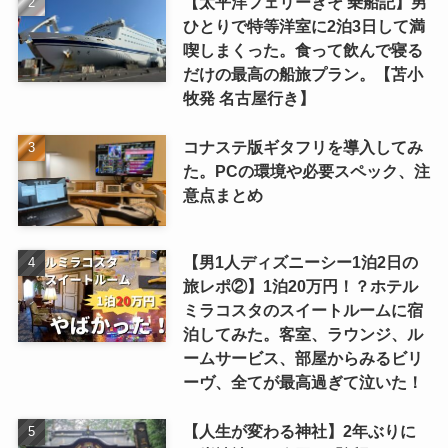
【太平洋フェリーきそ 乗船記】男
ひとりで特等洋室に2泊3日して満
喫しまくった。食って飲んで寝る
だけの最高の船旅プラン。【苫小
牧発 名古屋行き】
コナステ版ギタフリを導入してみ
た。PCの環境や必要スペック、注
意点まとめ
【男1人ディズニーシー1泊2日の
旅レポ②】1泊20万円！？ホテル
ミラコスタのスイートルームに宿
泊してみた。客室、ラウンジ、ル
ームサービス、部屋からみるビリ
ーヴ、全てが最高過ぎて泣いた！
【人生が変わる神社】2年ぶりに