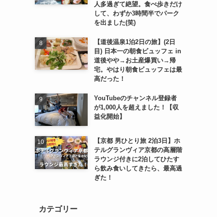
人多過ぎて絶望。食べ歩きだけ
して、わずか3時間半でパーク
を出ました(笑)
【道後温泉1泊2日の旅】(2日
目) 日本一の朝食ビュッフェ in
道後やや→お土産爆買い→帰
宅。やはり朝食ビュッフェは最
高だった！
YouTubeのチャンネル登録者
が1,000人を超えました！【収
益化開始】
【京都 男ひとり旅 2泊3日】ホ
テルグランヴィア京都の高層階
ラウンジ付きに2泊してひたす
ら飲み食いしてきたら、最高過
ぎた！
カテゴリー