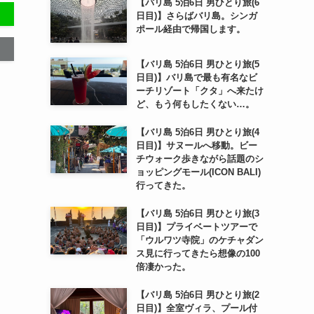
【バリ島 5泊6日 男ひとり旅(6
日目)】さらばバリ島。シンガ
ポール経由で帰国します。
【バリ島 5泊6日 男ひとり旅(5
日目)】バリ島で最も有名なビ
ーチリゾート「クタ」へ来たけ
ど、もう何もしたくない…。
【バリ島 5泊6日 男ひとり旅(4
日目)】サヌールへ移動。ビー
チウォーク歩きながら話題のシ
ョッピングモール(ICON BALI)
行ってきた。
【バリ島 5泊6日 男ひとり旅(3
日目)】プライベートツアーで
「ウルワツ寺院」のケチャダン
ス見に行ってきたら想像の100
倍凄かった。
【バリ島 5泊6日 男ひとり旅(2
日目)】全室ヴィラ、プール付