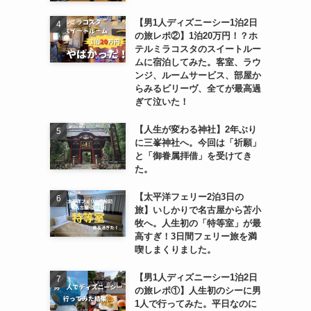
【男1人ディズニーシー1泊2日
の旅レポ②】1泊20万円！？ホ
テルミラコスタのスイートルー
ムに宿泊してみた。客室、ラウ
ンジ、ルームサービス、部屋か
らみるビリーヴ、全てが最高過
ぎて泣いた！
【人生が変わる神社】2年ぶり
に三峯神社へ。今回は「祈願」
と「御眷属拝借」を受けてき
た。
【太平洋フェリー2泊3日の
旅】いしかりで名古屋から苫小
牧へ。人生初の「特等室」が最
高すぎ！3日間フェリー旅を満
喫しまくりました。
【男1人ディズニーシー1泊2日
の旅レポ①】人生初のシーに男
1人で行ってみた。平日なのに