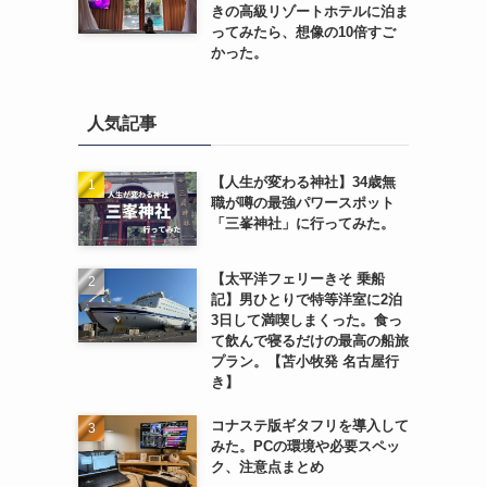
きの高級リゾートホテルに泊ま
ってみたら、想像の10倍すご
かった。
人気記事
【人生が変わる神社】34歳無
職が噂の最強パワースポット
「三峯神社」に行ってみた。
【太平洋フェリーきそ 乗船
記】男ひとりで特等洋室に2泊
3日して満喫しまくった。食っ
て飲んで寝るだけの最高の船旅
プラン。【苫小牧発 名古屋行
き】
コナステ版ギタフリを導入して
みた。PCの環境や必要スペッ
ク、注意点まとめ